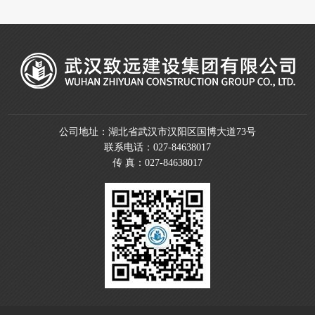
担当、共促发展。 党员过政治生日 活动在庄严的国歌声中拉开帷
幕。全体党员重温入党誓词，以铿锵誓言坚定初心使命;为党员过“政
治生日”，在重温初心中砥砺党性，在回望来路中强化责任担当，让政
治仪式成为凝心铸魂的生动课堂。 随后，重点学习环节，与会党员集
中学习了习近平总书记对湖南长沙浏阳市一烟花厂爆炸事故作出的重
要指示、给中国青年五四奖章暨新时代青年先锋奖获奖者代表的回信
公司地址：湖北省武汉市汉阳区国博大道73号
联系电话：027-84638017
传 真：027-84638017