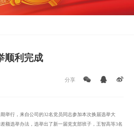
举顺利完成
分享
如期举行
，来自公司的
32
名党员
同志
参加本次换届选举大
和差额选举办法，
选举出了
新一届
党支部班子，王智高等
3
名