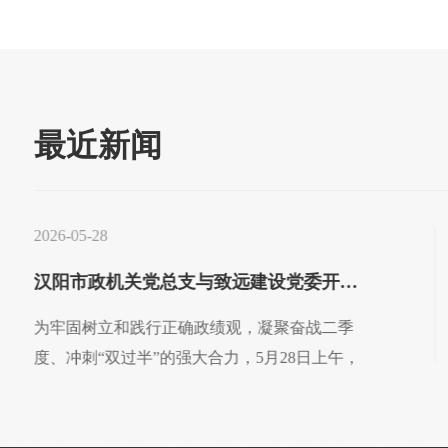
最近新闻
2026-05-28
汉阳市政机关党总支与致远建设党委开展联合支部主题党日活动
为牢固树立和践行正确政绩观，凝聚奋战二季
度、冲刺“双过半”的强大合力，5月28日上午，
汉阳市政机关党总支与致远建设党委开展联合支
部主题党日活动，以“党建+业务”深度融合模
式，共学理论、共话担当、共促发展。 党员过