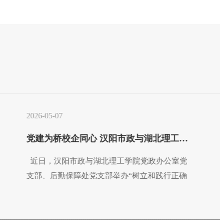
2026-05-07
党建为桥校企同心 汉阳市政与湖北理工学院开展联学联建主题党日活动
近日，汉阳市政与湖北理工学院党政办公室党
支部、后勤保障处党支部举办“树立和践行正确
政绩观强化担当善作为”联学联建主题党日活
动，以党建为纽带深化校企合作。湖北理工学院
党委书记张方胜、汉阳市政副董事长荆武、党委