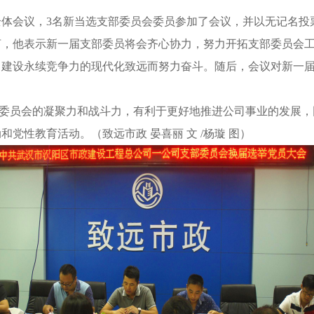
全体会议，3名新当选支部委员会委员参加了会议，并以无记名
言，他表示
新一届支部委员将会齐心协力，努力开拓支部委员会
，建设永续竞争力的现代化致远而努力奋斗。
随后，会议对新一
委员会
的凝聚力和战斗力，有利于更好地推进
公司
事业
的
发展，
动和党性教育活动。
（
致远市政
晏喜丽
文 /杨璇 图
）