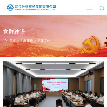
党群建设
首页
>
党群建设
>
党建工作