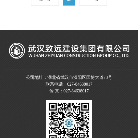
公司地址：湖北省武汉市汉阳区国博大道73号
联系电话：027-84638017
传 真：027-84638017